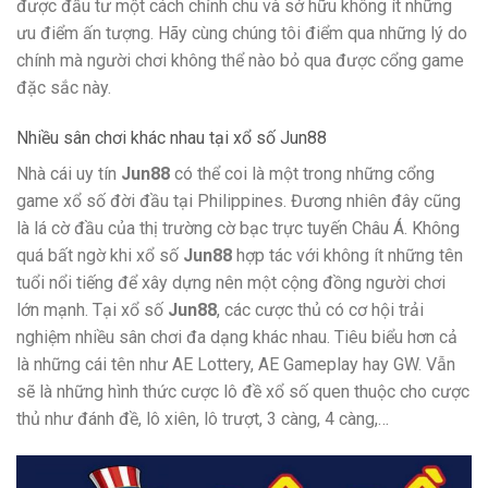
được đầu tư một cách chỉnh chu và sở hữu không ít những
ưu điểm ấn tượng. Hãy cùng chúng tôi điểm qua những lý do
chính mà người chơi không thể nào bỏ qua được cổng game
đặc sắc này.
Nhiều sân chơi khác nhau tại xổ số Jun88
Nhà cái uy tín
Jun88
có thể coi là một trong những cổng
game xổ số đời đầu tại Philippines. Đương nhiên đây cũng
là lá cờ đầu của thị trường cờ bạc trực tuyến Châu Á. Không
quá bất ngờ khi xổ số
Jun88
hợp tác với không ít những tên
tuổi nổi tiếng để xây dựng nên một cộng đồng người chơi
lớn mạnh. Tại xổ số
Jun88
, các cược thủ có cơ hội trải
nghiệm nhiều sân chơi đa dạng khác nhau. Tiêu biểu hơn cả
là những cái tên như AE Lottery, AE Gameplay hay GW. Vẫn
sẽ là những hình thức cược lô đề xổ số quen thuộc cho cược
thủ như đánh đề, lô xiên, lô trượt, 3 càng, 4 càng,…