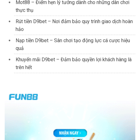
Mot88 – Điểm hẹn lý tưởng dành cho những dân chơi
thực thụ
Rút tiền D9bet – Nơi đảm bảo quy trình giao dịch hoàn
hảo
Nạp tiền D9bet – Sân chơi tạo động lực cá cược hiệu
quả
Khuyến mãi D9bet – Đảm bảo quyền lợi khách hàng là
trên hết