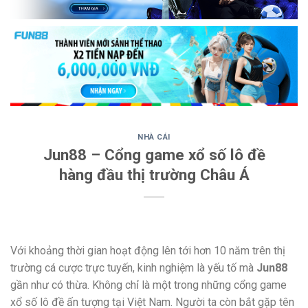
NHÀ CÁI
Jun88 – Cổng game xổ số lô đề
hàng đầu thị trường Châu Á
Với khoảng thời gian hoạt động lên tới hơn 10 năm trên thị
trường cá cược trực tuyến, kinh nghiệm là yếu tố mà
Jun88
gần như có thừa. Không chỉ là một trong những cổng game
xổ số lô đề ấn tượng tại Việt Nam. Người ta còn bắt gặp tên