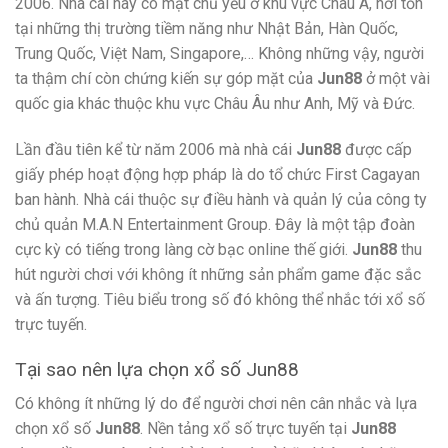
2006. Nhà cái này có mặt chủ yếu ở khu vực Châu Á, nơi tồn
tại những thị trường tiềm năng như Nhật Bản, Hàn Quốc,
Trung Quốc, Việt Nam, Singapore,… Không những vậy, người
ta thậm chí còn chứng kiến sự góp mặt của
Jun88
ở một vài
quốc gia khác thuộc khu vực Châu Âu như Anh, Mỹ và Đức.
Lần đầu tiên kể từ năm 2006 mà nhà cái
Jun88
được cấp
giấy phép hoạt động hợp pháp là do tổ chức First Cagayan
ban hành. Nhà cái thuộc sự điều hành và quản lý của công ty
chủ quản M.A.N Entertainment Group. Đây là một tập đoàn
cực kỳ có tiếng trong làng cờ bạc online thế giới.
Jun88
thu
hút người chơi với không ít những sản phẩm game đặc sắc
và ấn tượng. Tiêu biểu trong số đó không thể nhắc tới xổ số
trực tuyến.
Tại sao nên lựa chọn xổ số Jun88
Có không ít những lý do để người chơi nên cân nhắc và lựa
chọn xổ số
Jun88
. Nền tảng xổ số trực tuyến tại
Jun88