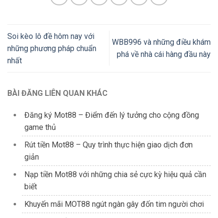
Soi kèo lô đề hôm nay với
WBB996 và những điều khám
những phương pháp chuẩn
phá về nhà cái hàng đầu này
nhất
BÀI ĐĂNG LIÊN QUAN KHÁC
Đăng ký Mot88 – Điểm đến lý tưởng cho cộng đồng
game thủ
Rút tiền Mot88 – Quy trình thực hiện giao dịch đơn
giản
Nạp tiền Mot88 với những chia sẻ cực kỳ hiệu quả cần
biết
Khuyến mãi MOT88 ngút ngàn gây đốn tim người chơi