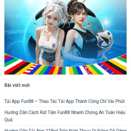
Bài viết mới
Tải App Fun88 – Thao Tác Tải App Thành Công Chỉ Vài Phút
Hướng Dẫn Cách Rút Tiền Fun88 Nhanh Chóng An Toàn Hiệu
Quả
Hướng Dẫn Tải App 12Bet Trên Điện Thoại Di Động Dễ Dàng