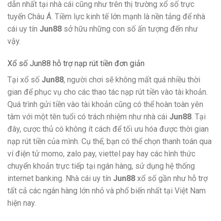
dẫn nhất tại nhà cái cũng như trên thị trường xổ số trực
tuyến Châu Á. Tiềm lực kinh tế lớn mạnh là nền tảng để nhà
cái uy tín
Jun88
sở hữu những con số ấn tượng đến như
vậy.
Xổ số Jun88 hỗ trợ nạp rút tiền đơn giản
Tại xổ số
Jun88
, người chơi sẽ không mất quá nhiều thời
gian để phục vụ cho các thao tác nạp rút tiền vào tài khoản.
Quá trình gửi tiền vào tài khoản cũng có thể hoàn toàn yên
tâm với một tên tuổi có trách nhiệm như nhà cái
Jun88
. Tại
đây, cược thủ có không ít cách để tối ưu hóa được thời gian
nạp rút tiền của mình. Cụ thể, bạn có thể chọn thanh toán qua
ví điện tử momo, zalo pay, viettel pay hay các hình thức
chuyển khoản trực tiếp tại ngân hàng, sử dụng hệ thống
internet banking. Nhà cái uy tín
Jun88
xổ số gần như hỗ trợ
tất cả các ngân hàng lớn nhỏ và phổ biến nhất tại Việt Nam
hiện nay.