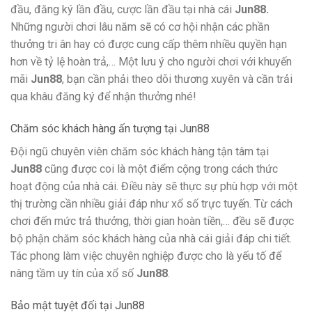
đầu, đăng ký lần đầu, cược lần đầu tại nhà cái
Jun88.
Những người chơi lâu năm sẽ có cơ hội nhận các phần
thưởng tri ân hay có được cung cấp thêm nhiều quyền hạn
hơn về tỷ lệ hoàn trả,… Một lưu ý cho người chơi với khuyến
mãi
Jun88
, bạn cần phải theo dõi thương xuyên và cần trải
qua khâu đăng ký để nhận thưởng nhé!
Chăm sóc khách hàng ấn tượng tại Jun88
Đội ngũ chuyên viên chăm sóc khách hàng tận tâm tại
Jun88
cũng được coi là một điểm cộng trong cách thức
hoạt động của nhà cái. Điều này sẽ thực sự phù hợp với một
thị trường cần nhiều giải đáp như xổ số trực tuyến. Từ cách
chơi đến mức trả thưởng, thời gian hoàn tiền,… đều sẽ được
bộ phận chăm sóc khách hàng của nhà cái giải đáp chi tiết.
Tác phong làm việc chuyên nghiệp được cho là yếu tố để
nâng tầm uy tín của xổ số
Jun88
.
Bảo mật tuyệt đối tại Jun88