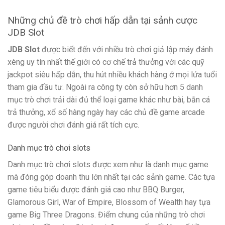
Những chủ đề trò chơi hấp dẫn tại sảnh cược
JDB Slot
JDB Slot
được biết đến với nhiều trò chơi giả lập máy đánh
xèng uy tín nhất thế giới có cơ chế trả thưởng với các quỹ
jackpot siêu hấp dẫn, thu hút nhiều khách hàng ở mọi lứa tuổi
tham gia đầu tư. Ngoài ra công ty còn sở hữu hơn 5 danh
mục trò chơi trải dài đủ thể loại game khác như bài, bắn cá
trả thưởng, xổ số hàng ngày hay các chủ đề game arcade
được người chơi đánh giá rất tích cực.
Danh mục trò chơi slots
Danh mục trò chơi slots được xem như là danh mục game
mà đóng góp doanh thu lớn nhất tại các sảnh game. Các tựa
game tiêu biểu được đánh giá cao như BBQ Burger,
Glamorous Girl, War of Empire, Blossom of Wealth hay tựa
game Big Three Dragons. Điểm chung của những trò chơi