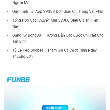
Người Mới
Quy Trình Tải App SV388 Đơn Giản Chỉ Trong Vài Phút
Tổng Hợp Các Khuyến Mãi SV388 Siêu Giá Trị Hiện
Nay
Đăng Ký Bong88 – Hướng Dẫn Các Bước Chi Tiết Cho
Tân Binh
Tỷ Lệ Kèo Sbobet – Tham Gia Cá Cược Rinh Ngay
Thưởng Lớn