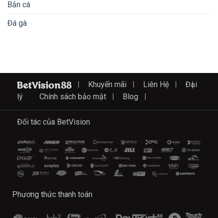
Bắn cá
Đá gà
Khuyến mãi
Liên Hệ
Đại
lý
Chính sách bảo mật
Blog
Đối tác của BetVision
Phương thức thanh toán