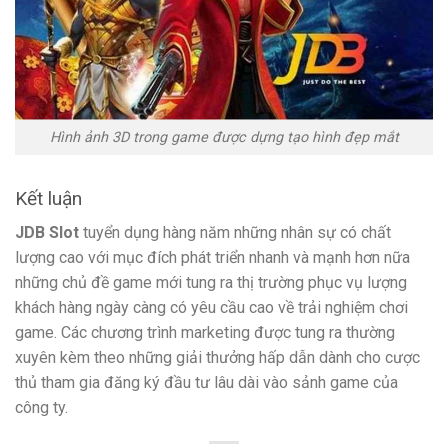
Hình ảnh 3D trong game được dựng tạo hình đẹp mắt
Kết luận
JDB Slot
tuyển dụng hàng năm những nhân sự có chất
lượng cao với mục đích phát triển nhanh và mạnh hơn nữa
những chủ đề game mới tung ra thị trường phục vụ lượng
khách hàng ngày càng có yêu cầu cao về trải nghiệm chơi
game. Các chương trình marketing được tung ra thường
xuyên kèm theo những giải thưởng hấp dẫn dành cho cược
thủ tham gia đăng ký đầu tư lâu dài vào sảnh game của
công ty.