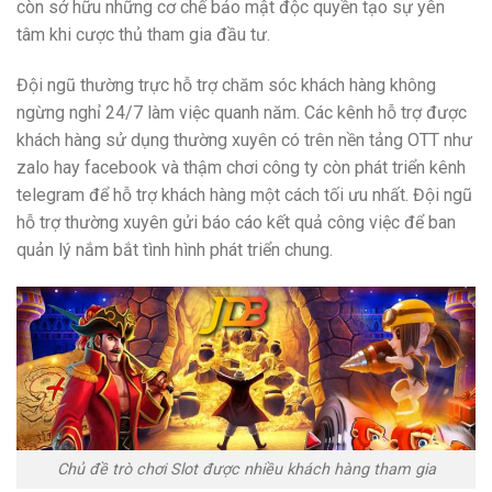
còn sở hữu những cơ chế bảo mật độc quyền tạo sự yên
tâm khi cược thủ tham gia đầu tư.
Đội ngũ thường trực hỗ trợ chăm sóc khách hàng không
ngừng nghỉ 24/7 làm việc quanh năm. Các kênh hỗ trợ được
khách hàng sử dụng thường xuyên có trên nền tảng OTT như
zalo hay facebook và thậm chơi công ty còn phát triển kênh
telegram để hỗ trợ khách hàng một cách tối ưu nhất. Đội ngũ
hỗ trợ thường xuyên gửi báo cáo kết quả công việc để ban
quản lý nắm bắt tình hình phát triển chung.
Chủ đề trò chơi Slot được nhiều khách hàng tham gia