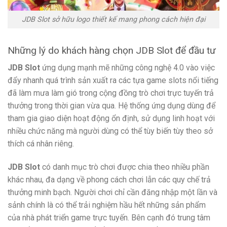
JDB Slot sở hữu logo thiết kế mang phong cách hiện đại
Những lý do khách hàng chọn JDB Slot để đầu tư
JDB Slot
ứng dụng mạnh mẽ những công nghệ 4.0 vào việc
đẩy nhanh quá trình sản xuất ra các tựa game slots nổi tiếng
đã làm mưa làm gió trong cộng đồng trò chơi trực tuyến trả
thưởng trong thời gian vừa qua. Hệ thống ứng dụng dùng để
tham gia giao diện hoạt động ổn định, sử dụng linh hoạt với
nhiều chức năng mà người dùng có thể tùy biến tùy theo sở
thích cá nhân riêng.
JDB Slot
có danh mục trò chơi được chia theo nhiều phần
khác nhau, đa dạng về phong cách chơi lẫn các quy chế trả
thưởng minh bạch. Người chơi chỉ cần đăng nhập một lần và
sảnh chính là có thể trải nghiệm hầu hết những sản phẩm
của nhà phát triển game trực tuyến. Bên cạnh đó trung tâm