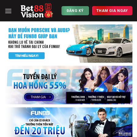
Skip
to
ĐĂNG KÝ
THAM GIA NGAY
content