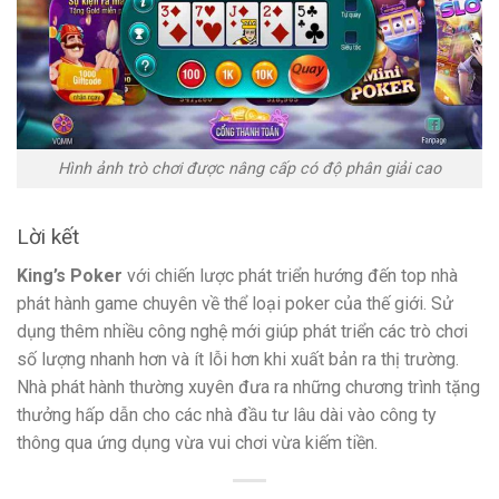
Hình ảnh trò chơi được nâng cấp có độ phân giải cao
Lời kết
King’s Poker
với chiến lược phát triển hướng đến top nhà
phát hành game chuyên về thể loại poker của thế giới. Sử
dụng thêm nhiều công nghệ mới giúp phát triển các trò chơi
số lượng nhanh hơn và ít lỗi hơn khi xuất bản ra thị trường.
Nhà phát hành thường xuyên đưa ra những chương trình tặng
thưởng hấp dẫn cho các nhà đầu tư lâu dài vào công ty
thông qua ứng dụng vừa vui chơi vừa kiếm tiền.