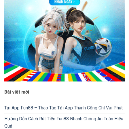
Bài viết mới
Tải App Fun88 – Thao Tác Tải App Thành Công Chỉ Vài Phút
Hướng Dẫn Cách Rút Tiền Fun88 Nhanh Chóng An Toàn Hiệu
Quả