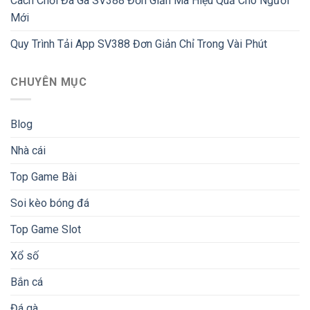
Cách Chơi Đá Gà SV388 Đơn Giản Mà Hiệu Quả Cho Người
Mới
Quy Trình Tải App SV388 Đơn Giản Chỉ Trong Vài Phút
CHUYÊN MỤC
Blog
Nhà cái
Top Game Bài
Soi kèo bóng đá
Top Game Slot
Xổ số
Bắn cá
Đá gà