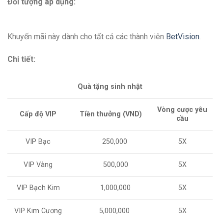
Đối tượng áp dụng:
Khuyến mãi này dành cho tất cả các thành viên
BetVision
.
Chi tiết:
Quà tặng sinh nhật
Vòng cược yêu
Cấp độ VIP
Tiền thưởng (VND)
cầu
VIP Bạc
250,000
5X
VIP Vàng
500,000
5X
VIP Bạch Kim
1,000,000
5X
VIP Kim Cương
5,000,000
5X