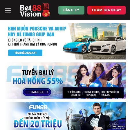
Skip
to
ĐĂNG KÝ
THAM GIA NGAY
content